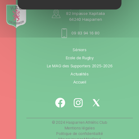
Hasparren Athlétic Club
82 Impasse Xapitalia
64240 Hasparren
09 83 94 16 80
Séniors
Ecole de Rugby
Le MAG des Supporters 2025-2026
Actualités
Accueil
Facebook
Instagram
Twitter
/
X
© 2024
Hasparren Athlétic Club
Mentions légales
Politique de confidentialité