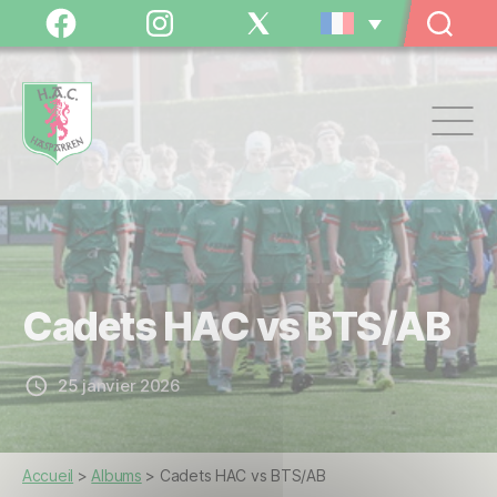
Panneau de gestion des cookies
Facebook
Instagram
Twitter
/
X
Hasparren
Athlétic
Club
Cadets HAC vs BTS/AB
25 janvier 2026
Accueil
>
Albums
>
Cadets HAC vs BTS/AB