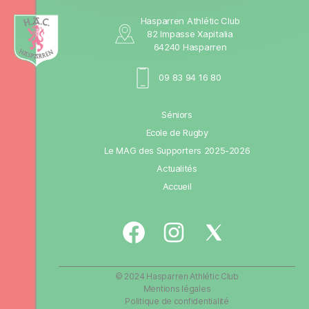
Hasparren Athlétic Club
82 Impasse Xapitalia
64240 Hasparren
09 83 94 16 80
Séniors
Ecole de Rugby
Le MAG des Supporters 2025-2026
Actualités
Accueil
Facebook
Instagram
Twitter
/
X
© 2024
Hasparren Athlétic Club
Mentions légales
Politique de confidentialité