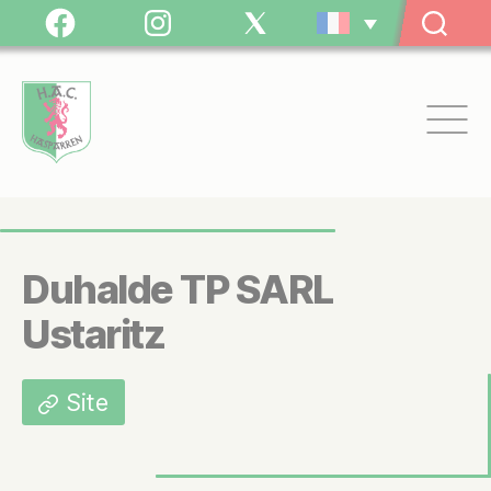
Panneau de gestion des cookies
Facebook
Instagram
Twitter
/
X
Hasparren
Athlétic
Club
Duhalde TP SARL
Ustaritz
Site