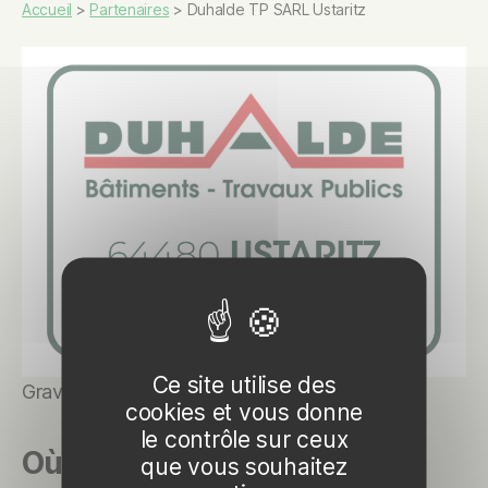
Accueil
>
Partenaires
>
Duhalde TP SARL Ustaritz
Ce site utilise des
Gravière, terrassement et travaux publics
cookies et vous donne
le contrôle sur ceux
Où les trouver
que vous souhaitez