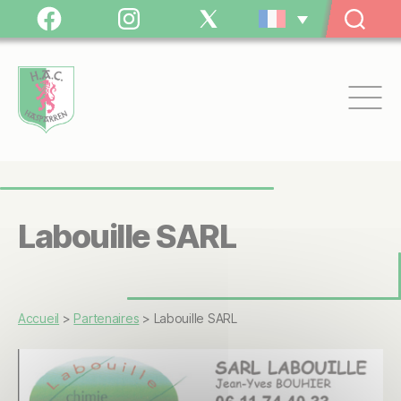
Panneau de gestion des cookies
Facebook
Instagram
Twitter
/
X
Hasparren
Athlétic
Club
Labouille SARL
Accueil
>
Partenaires
>
Labouille SARL