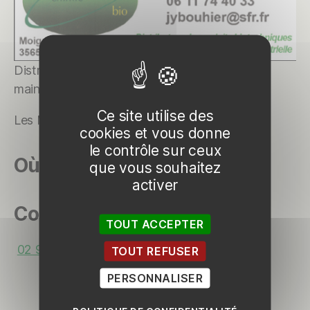
Distributeur de produits biotechniques de
maintenance industrielle
Ce site utilise des
Les Métairies, 35650 Le Rheu
cookies et vous donne
le contrôle sur ceux
Où les trouver
que vous souhaitez
activer
Contact
TOUT ACCEPTER
02 99 14 60 26
TOUT REFUSER
PERSONNALISER