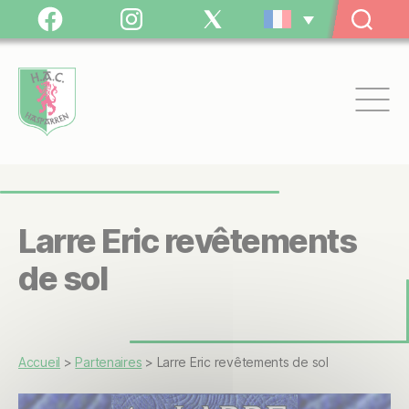
Panneau de gestion des cookies
Facebook
Instagram
Twitter
/
X
Hasparren
Athlétic
Club
Larre Eric revêtements
de sol
Accueil
>
Partenaires
>
Larre Eric revêtements de sol