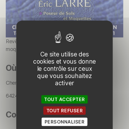
Revêtements de sols, poseur de sols et
moquettes
Ce site utilise des
cookies et vous donne
Où les trouver
le contrôle sur ceux
que vous souhaitez
activer
Chemin Harizmendia
64240 HASPARREN
TOUT ACCEPTER
TOUT REFUSER
Contact
PERSONNALISER