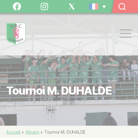
Panneau de gestion des cookies
Facebook
Instagram
Twitter
/
X
Hasparren
Athlétic
Club
Tournoi M. DUHALDE
23 septembre 2024
Accueil
>
Albums
>
Tournoi M. DUHALDE