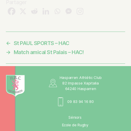
Partager
←
St PAUL SPORTS – HAC
→
Match amical St Palais – HAC!
Hasparren Athlétic Club
82 Impasse Xapitalia
64240 Hasparren
09 83 94 16 80
Séniors
Ecole de Rugby